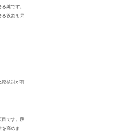
せる鍵です。
せる役割を果
比較検討が有
項目です。段
性を高めま