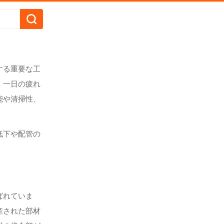
する重要な工
、一日の疲れ
能や清掃性、
低下や配管の
ばれていま
産された部材