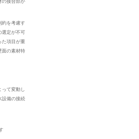
材の接合部が
制約を考慮す
の選定が不可
った項目が重
壁面の素材特
よって変動し
水設備の接続
す