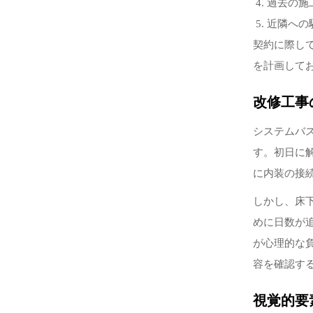
過去の施
近隣への
契約に際し
を計画して
改修工事
システムバ
す。初日に
に内装の接
しかし、床
めに日数が
が心理的な
容を確認す
視覚的要