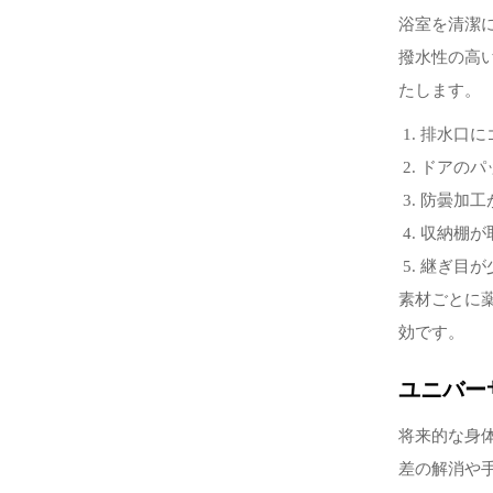
浴室を清潔
撥水性の高
たします。
排水口に
ドアのパ
防曇加工
収納棚が
継ぎ目が
素材ごとに
効です。
ユニバー
将来的な身
差の解消や