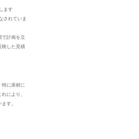
します
なされていま
囲で計画を立
反映した見積
。特に床材に
これにより、
います。