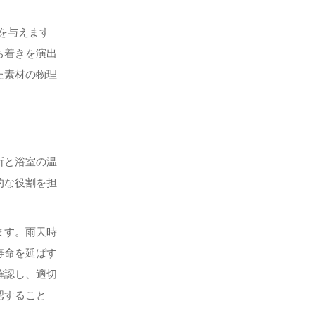
を与えます
ち着きを演出
た素材の物理
所と浴室の温
的な役割を担
ます。雨天時
寿命を延ばす
確認し、適切
認すること