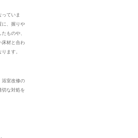
なっていま
置に、握りや
したものや、
い床材と合わ
なります。
。浴室改修の
適切な対処を