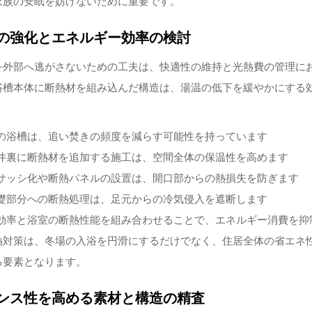
家族の安眠を妨げないために重要です。
の強化とエネルギー効率の検討
を外部へ逃がさないための工夫は、快適性の維持と光熱費の管理に
浴槽本体に断熱材を組み込んだ構造は、湯温の低下を緩やかにする
の浴槽は、追い焚きの頻度を減らす可能性を持っています
井裏に断熱材を追加する施工は、空間全体の保温性を高めます
サッシ化や断熱パネルの設置は、開口部からの熱損失を防ぎます
礎部分への断熱処理は、足元からの冷気侵入を遮断します
効率と浴室の断熱性能を組み合わせることで、エネルギー消費を抑
熱対策は、冬場の入浴を円滑にするだけでなく、住居全体の省エネ
る要素となります。
ンス性を高める素材と構造の精査