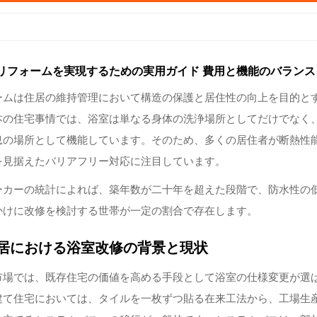
リフォームを実現するための実用ガイド 費用と機能のバランス
ームは住居の維持管理において構造の保護と居住性の向上を目的と
本の住宅事情では、浴室は単なる身体の洗浄場所としてだけでなく
息の場所として機能しています。そのため、多くの居住者が断熱性
を見据えたバリアフリー対応に注目しています。
ーカーの統計によれば、築年数が二十年を超えた段階で、防水性の
かけに改修を検討する世帯が一定の割合で存在します。
居における浴室改修の背景と現状
市場では、既存住宅の価値を高める手段として浴室の仕様変更が選
建て住宅においては、タイルを一枚ずつ貼る在来工法から、工場生