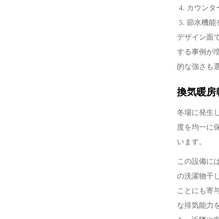
カウンタ
節水機能
デザイン面
する事例が
的な強さも
換気暖房
冬場に発生
度を均一に
います。
この設備に
の洗濯物干
ことにも寄
な排気能力