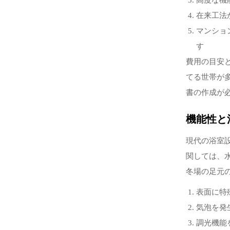
高度な機
在来工法
マンショ
す
費用の目安
てる世帯が
書の作成が
機能性と
現代の浴室
関しては、
冬場の足元
表面に特
気泡を発
調光機能