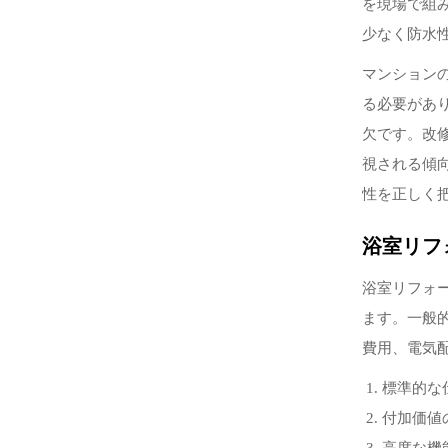
を現場で組
少なく防水
マンション
る必要があ
欠です。改
視される傾
性を正しく
浴室リフ
浴室リフォ
ます。一般
費用、電気
標準的な
付加価値