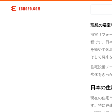
理想の浴室
浴室リフォ
程です。日
を癒やす休
そして将来
住宅設備メ
劣化をきっ
日本の住
現在の住宅
す。特に戸