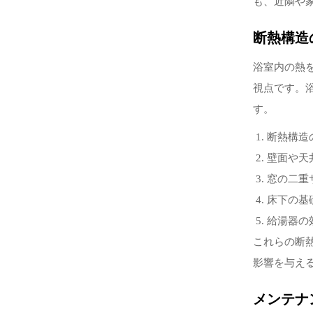
も、近隣や
断熱構造
浴室内の熱
視点です。
す。
断熱構造
壁面や天
窓の二重
床下の基
給湯器の
これらの断
影響を与え
メンテナ