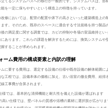
み立てるシステムバスへの移行が一般的です。システムバスは、部
性能を一定に保ちやすいという構造上の特徴を持っています。
の改修においては、配管の配置や床下の高さといった建築構造上の
ります。そのため、既存のスペースに適合する寸法規格を持つ製品
修後の満足度に関する調査では、カビの抑制や冬場の室温維持とい
向にあります。これらの課題を解決するためには、換気システムや
把握することが求められます。
ォーム費用の構成要素と内訳の理解
ームに要する費用は、選定する設備の仕様や既存設備の解体範囲に
的な工程では、設備本体の価格に加え、古い浴室の撤去費用、給排
配線工事費が合算されます。
仕様では、基本的な清掃機能と耐久性を備えた設備が選ばれます
の高い仕様では、壁パネルの質感や浴槽の素材に選択肢が広がりま