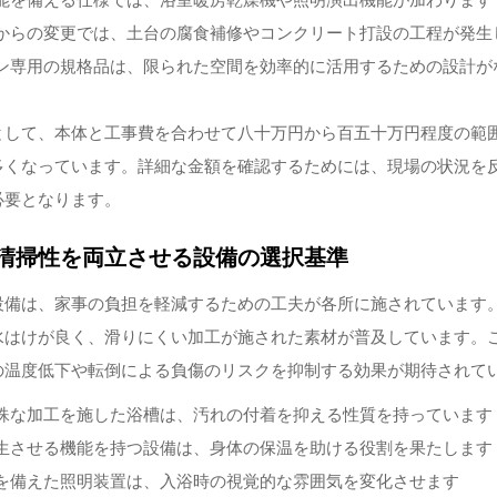
能を備える仕様では、浴室暖房乾燥機や照明演出機能が加わります
からの変更では、土台の腐食補修やコンクリート打設の工程が発生
ン専用の規格品は、限られた空間を効率的に活用するための設計が
として、本体と工事費を合わせて八十万円から百五十万円程度の範
多くなっています。詳細な金額を確認するためには、現場の状況を
必要となります。
清掃性を両立させる設備の選択基準
設備は、家事の負担を軽減するための工夫が各所に施されています
水はけが良く、滑りにくい加工が施された素材が普及しています。
の温度低下や転倒による負傷のリスクを抑制する効果が期待されて
殊な加工を施した浴槽は、汚れの付着を抑える性質を持っています
生させる機能を持つ設備は、身体の保温を助ける役割を果たします
を備えた照明装置は、入浴時の視覚的な雰囲気を変化させます