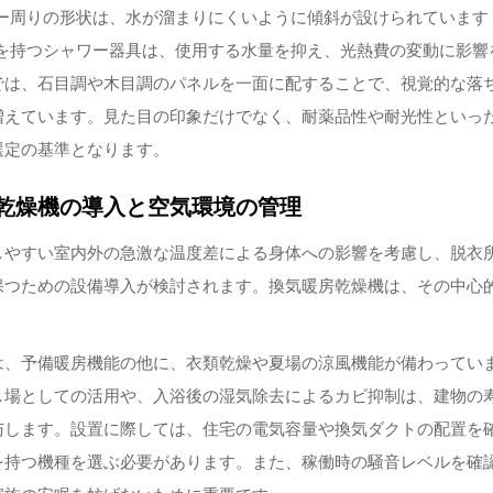
ー周りの形状は、水が溜まりにくいように傾斜が設けられています
を持つシャワー器具は、使用する水量を抑え、光熱費の変動に影響
では、石目調や木目調のパネルを一面に配することで、視覚的な落
増えています。見た目の印象だけでなく、耐薬品性や耐光性といっ
選定の基準となります。
乾燥機の導入と空気環境の管理
しやすい室内外の急激な温度差による身体への影響を考慮し、脱衣
保つための設備導入が検討されます。換気暖房乾燥機は、その中心
は、予備暖房機能の他に、衣類乾燥や夏場の涼風機能が備わってい
し場としての活用や、入浴後の湿気除去によるカビ抑制は、建物の
与します。設置に際しては、住宅の電気容量や換気ダクトの配置を
を持つ機種を選ぶ必要があります。また、稼働時の騒音レベルを確