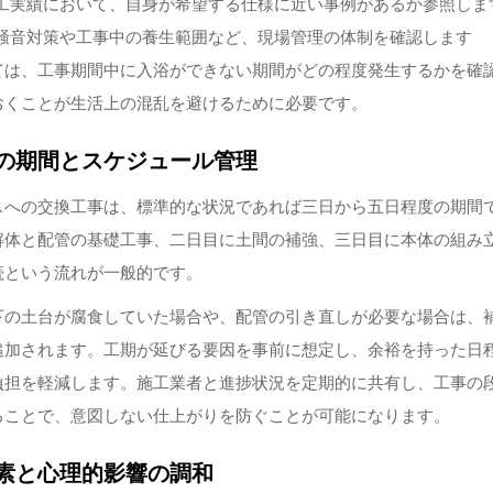
工実績において、自身が希望する仕様に近い事例があるか参照しま
騒音対策や工事中の養生範囲など、現場管理の体制を確認します
ては、工事期間中に入浴ができない期間がどの程度発生するかを確
おくことが生活上の混乱を避けるために必要です。
の期間とスケジュール管理
スへの交換工事は、標準的な状況であれば三日から五日程度の期間
解体と配管の基礎工事、二日目に土間の補強、三日目に本体の組み
続という流れが一般的です。
下の土台が腐食していた場合や、配管の引き直しが必要な場合は、
追加されます。工期が延びる要因を事前に想定し、余裕を持った日
負担を軽減します。施工業者と進捗状況を定期的に共有し、工事の
ることで、意図しない仕上がりを防ぐことが可能になります。
素と心理的影響の調和