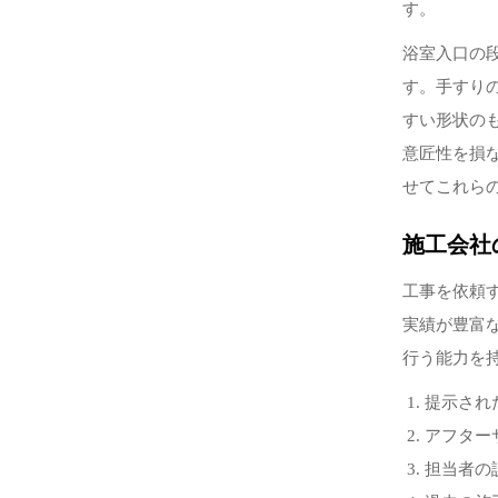
す。
浴室入口の
す。手すり
すい形状の
意匠性を損
せてこれら
施工会社
工事を依頼
実績が豊富
行う能力を
提示され
アフター
担当者の