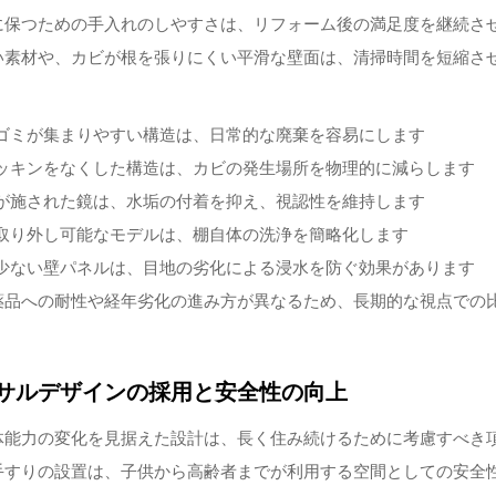
に保つための手入れのしやすさは、リフォーム後の満足度を継続さ
い素材や、カビが根を張りにくい平滑な壁面は、清掃時間を短縮さ
ゴミが集まりやすい構造は、日常的な廃棄を容易にします
ッキンをなくした構造は、カビの発生場所を物理的に減らします
が施された鏡は、水垢の付着を抑え、視認性を維持します
取り外し可能なモデルは、棚自体の洗浄を簡略化します
少ない壁パネルは、目地の劣化による浸水を防ぐ効果があります
薬品への耐性や経年劣化の進み方が異なるため、長期的な視点での
サルデザインの採用と安全性の向上
体能力の変化を見据えた設計は、長く住み続けるために考慮すべき
手すりの設置は、子供から高齢者までが利用する空間としての安全