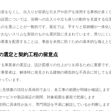
段差をなくし、出入りが容易な引き戸や折戸を採用する事例が多く
の設置については、浴槽への出入りや立ち座りの動作を支援する位
ものを選ぶことが一般的です。最近では、手すりと収納棚が一体化
なわないスリムな形状のものも選択肢に含まれています。滑りにく
の要素を配置することは、事故を未然に防ぐための基本的な備えと
の選定と契約工程の留意点
する事業者の選定は、設計図通りの仕上がりを得るために重要です
な事業者は、解体時に発見される建物の構造的な不具合に対しても
持っています。
た見積書の項目が具体的であり、各工事の範囲が明確か確認します
サービスや製品保証の期間、対象範囲を書面で把握します
説明に具体性があり、専門用語を平易に解説しているか判断します