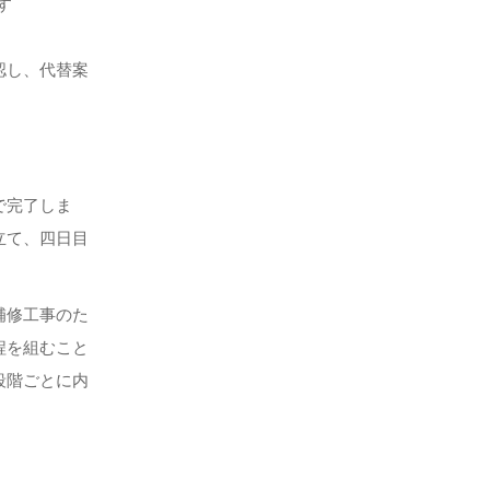
す
認し、代替案
で完了しま
立て、四日目
補修工事のた
程を組むこと
段階ごとに内