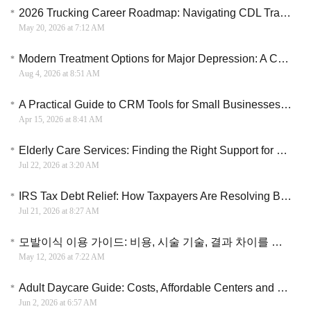
2026 Trucking Career Roadmap: Navigating CDL Training and Industry Opportunities
May 20, 2026 at 7:12 AM
Modern Treatment Options for Major Depression: A Complete Medical Guide
Aug 4, 2026 at 8:51 AM
A Practical Guide to CRM Tools for Small Businesses to Scale Sales and Improve Conversion Efficiency
Apr 15, 2026 at 8:41 AM
Elderly Care Services: Finding the Right Support for Seniors and Their Families
Jul 22, 2026 at 3:20 AM
IRS Tax Debt Relief: How Taxpayers Are Resolving Back Taxes and Settling Debt
Jul 21, 2026 at 8:27 AM
모발이식 이용 가이드: 비용, 시술 기술, 결과 차이를 종합적으로 비교하며 선택하는 방법 이해
May 12, 2026 at 7:22 AM
Adult Daycare Guide: Costs, Affordable Centers and Care Options Explained
Jun 2, 2026 at 6:57 AM