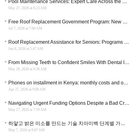
Pool Maintenance Services: Expert Care Across the US and Canada for Nearly Free
May 27, 2026 at 8:23 AM
Free Roof Replacement Government Program: New Enrollment Phase Opens for Homeowners Over 50
Jul 7, 2026 at 7:00 AM
Roof Replacement Assistance for Seniors: Programs and Tips
Jun 8, 2026 at 5:47 AM
From Missing Teeth to Confident Smiles With Dental Implants That Don’t Break the Bank
May 29, 2026 at 9:36 AM
Phones on installment in Kenya: monthly costs and options explained
Apr 27, 2026 at 9:08 AM
Navigating Urgent Funding Options Despite a Bad Credit Record
May 27, 2026 at 7:19 AM
하얗고 밝은 미소를 만드는 기술 치아미백 단계별 가이드와 한국인의 관리 트렌드
May 7, 2026 at 9:07 AM