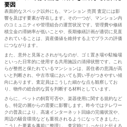
要因
表面的なスペック以外にも、マンション 売買 査定には影
響を及ぼす要素が存在します。その一つが、マンション内
のコミュニティや管理組合の運営状況です。管理費や修繕
積立金の滞納率が低いことや、長期修繕計画が適切に見直
されていることは、資産価値を維持する上でプラスの評価
につながります。
また、意外と見落とされがちなのが、ゴミ置き場や駐輪場
といった日常的に使用する共用施設の清掃状態です。これ
らが整然と保たれているマンションは、居住者の意識が高
いと判断され、中古市場においても買い手がつきやすい傾
向にあります。査定員はこうした細かな点も観察してお
り、物件の総合的な質を判断する材料としています。
さらに、ペットの飼育可否や、楽器使用に関する規約など
も、特定の層からの需要に影響します。昨今ではテレワー
クの普及により、高速インターネット回線の完備状況や、
周辺の騒音環境なども重視されるようになってきました。
こうした要素を事前に整理し、査定時にしっかりと伝える