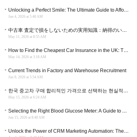
Unlocking a Perfect Smile: The Ultimate Guide to Affordable Dental Implants Grants
Jun 4, 2026 at 5:40 AM
中古車 査定で損をしないための実用知識：納得のいく価格を引き出す戦略的ガイド
May 11, 2026 at 8:55 AM
How to Find the Cheapest Car Insurance in the UK: The 2026 Ultimate Savings Guide
May 14, 2026 at 3:18 AM
Current Trends in Factory and Warehouse Recruitment
Jun 9, 2026 at 5:54 AM
한국 중고차 구매 합리적인 가격으로 선택하는 현실적인 기준과 소비 전략
May 15, 2026 at 6:24 AM
Selecting the Right Blood Glucose Meter: A Guide to Age-Based Monitoring Features and Costs
Jun 15, 2026 at 8:40 AM
Unlock the Power of CRM Marketing Automation: The Key to Smarter, More Effective Campaigns