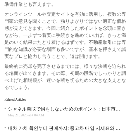
準備作業とも言えます。
オンラインツールや査定サイトを有効に活用し、複数の専
門家の意見を聞くことで、独りよがりではない適正な価格
感が見えてきます。今回ご紹介したポイントを念頭に置き
ながら、一歩ずつ着実に手続きを進めていけば、きっと満
足のいく結果にたどり着けるはずです。不動産取引には専
門的な知識が必要な場面も多いですが、基本を押さえて誠
実なプロと協力し合うことで、道は開けます。
最終的に売却を完了させるまでには、様々な決断を迫られ
る場面が出てきます。その際、初期の段階でしっかりと調
べ上げた相場観が、迷いを断ち切るための大きな支えとな
るでしょう。
Related Articles
シャネル買取で損をしないためのポイント：日本市場における査定の裏側と賢い売却の選択肢
May 21, 2026 at 4:04 AM
내차 가치 확인부터 판매까지: 중고차 매입 시세표와 매입 사이트 활용법