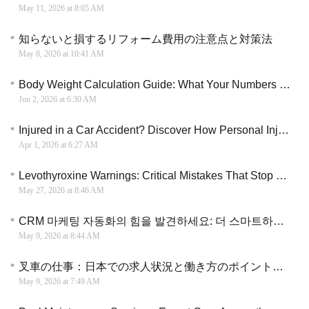
May 11, 2026 at 8:05 AM
知らないと損するリフォーム費用の注意点と対策法
May 8, 2026 at 10:41 AM
Body Weight Calculation Guide: What Your Numbers May Mean
Jun 2, 2026 at 6:30 AM
Injured in a Car Accident? Discover How Personal Injury Lawyer Can Support Your Compensation Process
Apr 1, 2026 at 6:27 AM
Levothyroxine Warnings: Critical Mistakes That Stop Thyroid Medication From Working
May 27, 2026 at 8:46 AM
CRM 마케팅 자동화의 힘을 발견하세요: 더 스마트하고 효과적인 캠페인을 위한 핵심
May 9, 2026 at 8:44 AM
叉車の仕事：日本での求人状況と働き方のポイントを詳しく解説
May 9, 2026 at 7:49 AM