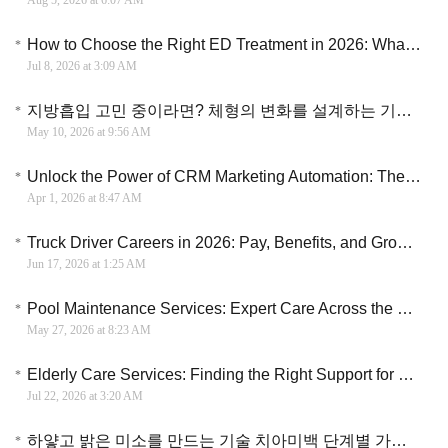
Aug 5, 2026 at 6:07 AM
How to Choose the Right ED Treatment in 2026: What Every Man Should Know
Jul 8, 2026 at 3:09 AM
지방흡입 고민 중이라면? 체형의 변화를 설계하는 기술과 현실적인 관리법
May 10, 2026 at 9:56 AM
Unlock the Power of CRM Marketing Automation: The Key to Smarter, More Effective Campaigns
Apr 1, 2026 at 8:47 AM
Truck Driver Careers in 2026: Pay, Benefits, and Growth Opportunities
Jun 17, 2026 at 1:25 AM
Pool Maintenance Services: Expert Care Across the US and Canada for Nearly Free
May 27, 2026 at 8:23 AM
Elderly Care Services: Finding the Right Support for Seniors and Their Families
Jul 22, 2026 at 3:20 AM
하얗고 밝은 미소를 만드는 기술 치아미백 단계별 가이드와 한국인의 관리 트렌드