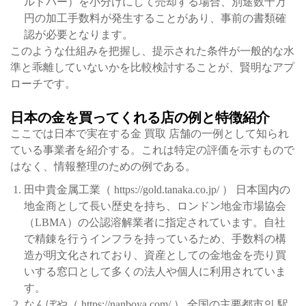
ルドバー）を小分けにして売却する場合、別途数十万
円の加工手数料が発生することがあり、事前の書類確
認が必要となります。
このような仕組みを把握し、提示された条件が一般的な水
準と乖離していないかを比較検討することが、賢明なアプ
ローチです。
日本の金を買ってくれる店の例と特徴紹介
ここでは日本で実在する金 買取 店舗の一例として知られ
ている事業者を紹介する。これは特定の評価を示すもので
はなく、情報整理のための例である。
田中貴金属工業（ https://gold.tanaka.co.jp/ ） 日本国内の
地金商として長い歴史を持ち、ロンドン地金市場協会
（LBMA）の公認溶解業者に指定されています。自社
で精錬を行うインフラを持っているため、手数料の構
造が明文化されており、資産としての金地金を売り買
いする窓口として多くの法人や個人に利用されていま
す。
なんぼや（ https://nanboya.com/ ） 全国の主要都市의 駅