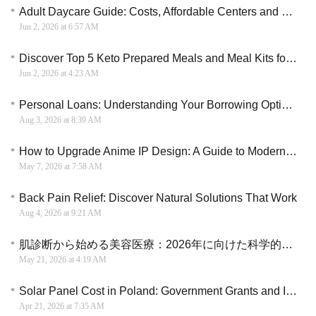
Adult Daycare Guide: Costs, Affordable Centers and Care Options Explained
Jun 2, 2026 at 6:57 AM
Discover Top 5 Keto Prepared Meals and Meal Kits for Easy Low-Carb Eating
Jun 2, 2026 at 4:23 AM
Personal Loans: Understanding Your Borrowing Options
Aug 3, 2026 at 8:39 AM
How to Upgrade Anime IP Design: A Guide to Modern Visual Transformation & Creative Direction
May 7, 2026 at 7:58 AM
Back Pain Relief: Discover Natural Solutions That Work
Aug 4, 2026 at 9:21 AM
肌診断から始める美容医療：2026年に向けた科学的スキンケアのアプローチ
May 21, 2026 at 4:19 AM
Solar Panel Cost in Poland: Government Grants and Installation Guide
Apr 21, 2026 at 7:35 AM