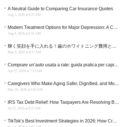
A Neutral Guide to Comparing Car Insurance Quotes
Aug 3, 2026 at 8:27 AM
Modern Treatment Options for Major Depression: A Complete Medical Guide
Aug 4, 2026 at 8:51 AM
輝く笑顔を手に入れる！歯のホワイトニング費用と健康ケア実用ガイド
May 9, 2026 at 8:57 AM
Comprare un’auto usata a rate: guida pratica per capire costi, requisiti e possibili opzioni
Apr 27, 2026 at 7:13 AM
Caregivers Who Make Aging Safer, Dignified, and More Human
May 20, 2026 at 6:03 AM
IRS Tax Debt Relief: How Taxpayers Are Resolving Back Taxes and Settling Debt
Jul 21, 2026 at 8:27 AM
TikTok’s Best Investment Strategies in 2026: How Creators Turn Short Videos into Long-Term Income