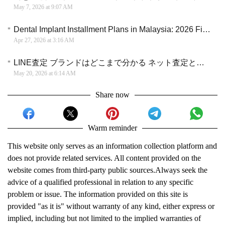
May 7, 2026 at 9:07 AM
Dental Implant Installment Plans in Malaysia: 2026 Financial Guide
Apr 27, 2026 at 3:16 AM
LINE査定 ブランドはどこまで分かる ネット査定との違いと使い方を整理
May 20, 2026 at 6:14 AM
Share now
Warm reminder
This website only serves as an information collection platform and
does not provide related services. All content provided on the
website comes from third-party public sources.Always seek the
advice of a qualified professional in relation to any specific
problem or issue. The information provided on this site is
provided "as it is" without warranty of any kind, either express or
implied, including but not limited to the implied warranties of