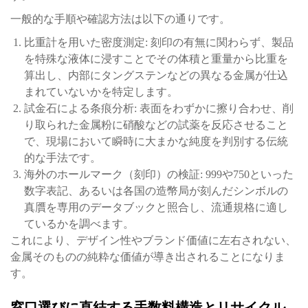
一般的な手順や確認方法は以下の通りです。
比重計を用いた密度測定: 刻印の有無に関わらず、製品
を特殊な液体に浸すことでその体積と重量から比重を
算出し、内部にタングステンなどの異なる金属が仕込
まれていないかを特定します。
試金石による条痕分析: 表面をわずかに擦り合わせ、削
り取られた金属粉に硝酸などの試薬を反応させること
で、現場において瞬時に大まかな純度を判別する伝統
的な手法です。
海外のホールマーク（刻印）の検証: 999や750といった
数字表記、あるいは各国の造幣局が刻んだシンボルの
真贋を専用のデータブックと照合し、流通規格に適し
ているかを調べます。
これにより、デザイン性やブランド価値に左右されない、
金属そのものの純粋な価値が導き出されることになりま
す。
窓口選びに直結する手数料構造とリサイクル