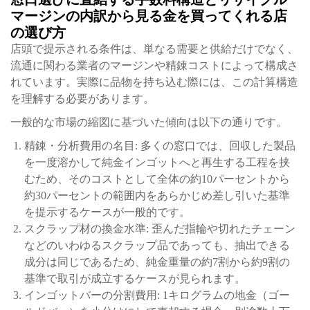
マージンの内訳から見る金を買ってくれる店
の選び方
店頭で提示される条件は、単なる需要と供給だけでなく、
流通に関わる業者のマージンや精錬コストによって構成さ
れています。実際に品物を持ち込む際には、この計算構造
を理解する必要があります。
一般的な市場の縮図に基づいた傾向は以下の通りです。
精錬・分析費用の名目: 多くの窓口では、回収した製品
を一度溶かして純金インゴットへと再生する工程を挟
むため、そのコストとして全体の約10パーセントから
約30パーセントの範囲内をあらかじめ差し引いた基準
を提示するケースが一般的です。
スクラップ材の換金水準: 歪んだ指輪や切れたチェーン
などのいわゆるスクラップ品であっても、抽出できる
成分は同じであるため、純金重量の約7割から約9割の
基準で取引が成立するケースが見られます。
インゴットバーの分割費用: 1キログラムの地金（ゴー