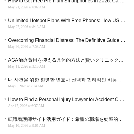
How to Get Free Premium Smartphones in 2026: Carrier Switch Deals vs. 0% APR Financing
May 21, 2026 at 6:02 AM
Unlimited Hotspot Plans With Free Phones: How US Residents Are Ditching Home Wi-Fi Bills Completely
May 27, 2026 at 8:13 AM
Overcoming Financial Distress: The Definitive Guide to Hiring a Bankruptcy Lawyer
May 26, 2026 at 7:53 AM
AGA治療費用を抑える具体的方法と賢いクリニック選択の指針
May 11, 2026 at 3:13 AM
내 사건을 위한 현명한 변호사 선택과 합리적인 비용 관리 실전 가이드
May 8, 2026 at 7:14 AM
How to Find a Personal Injury Lawyer for Accident Claims and Compensation Cases
Apr 17, 2026 at 6:37 AM
転職看護師サイト活用ガイド：希望の職場を効率的に見つける方法
May 10, 2026 at 9:01 AM