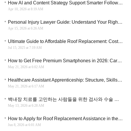
How AI and Content Strategy Support Smarter Follower Engagement and Growth in Digital Marketing
Apr 10, 2026 at 8:19 AM
Personal Injury Lawyer Guide: Understand Your Rights and Compensation Options After an Accident
Apr 15, 2026 at 6:26 AM
Ultimate Guide to Affordable Roof Replacement: Costs, Materials & Expert Tips
Jul 15, 2025 at 7:19 AM
How to Get Free Premium Smartphones in 2026: Carrier Switch Deals vs. 0% APR Financing
May 21, 2026 at 6:02 AM
Healthcare Assistant Apprenticeship: Structure, Skills Development, and Clinical Integration
May 21, 2026 at 6:17 AM
백내장 치료를 고민하는 사람들을 위한 검사와 수술 과정 가이드
May 13, 2026 at 6:28 AM
How to Apply for Roof Replacement Assistance in the U.S.: Step-by-Step Guide for Homeowners
Jun 8, 2026 at 6:01 AM