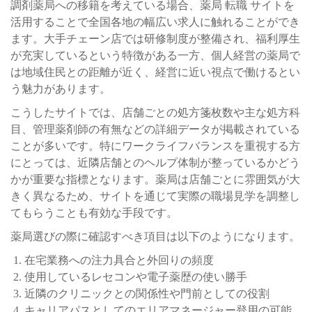
調剤薬局への移籍を考えている場合、薬局 転職 サイトを
活用することで全国各地の幅広い求人に触れることができ
ます。大手チェーン店では研修制度が整備され、福利厚生
が充実しているという特徴がある一方、個人経営の薬局で
は地域住民との距離が近く、経営に近い視点で働けるとい
う魅力があります。
こうしたサイトでは、店舗ごとの処方箋枚数や主な処方科
目、管理薬剤師の有無などの詳細データが掲載されている
ことが多いです。特にワークライフバランスを重視する方
にとっては、近隣店舗とのヘルプ体制が整っているかどう
かが重要な指標となります。薬局は店舗ごとに雰囲気が大
きく異なるため、サイトを通じて実際の職場見学を調整し
てもらうことも有効な手段です。
薬局選びの際に確認すべき項目は以下のようになります。
在宅業務への注力具合と外回りの頻度
使用しているレセコンや電子薬歴の使い勝手
近隣のクリニックとの関係性や門前としての役割
キャリアパスとしてのエリアマネージャー登用の可能