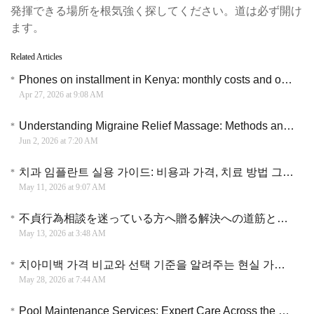
発揮できる場所を根気強く探してください。道は必ず開け
ます。
Related Articles
Phones on installment in Kenya: monthly costs and options explained
Apr 27, 2026 at 9:08 AM
Understanding Migraine Relief Massage: Methods and Benefits Explained
Jun 2, 2026 at 7:20 AM
치과 임플란트 실용 가이드: 비용과 가격, 치료 방법 그리고 병원 선택 전략
May 11, 2026 at 9:07 AM
不貞行為相談を迷っている方へ贈る解決への道筋と後悔しないための法的知識
May 13, 2026 at 3:48 AM
치아미백 가격 비교와 선택 기준을 알려주는 현실 가이드
May 28, 2026 at 7:44 AM
Pool Maintenance Services: Expert Care Across the US and Canada for Nearly Free