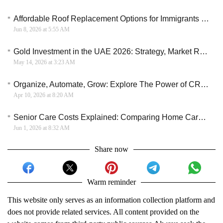
Affordable Roof Replacement Options for Immigrants and New Homeowners
Jun 8, 2026 at 5:55 AM
Gold Investment in the UAE 2026: Strategy, Market Rules, and Tax Benefits
May 14, 2026 at 3:23 AM
Organize, Automate, Grow: Explore The Power of CRM Marketing Automation
Apr 10, 2026 at 8:20 AM
Senior Care Costs Explained: Comparing Home Care, Assisted Living, and Long-Term Care
Jun 1, 2026 at 8:32 AM
Share now
Warm reminder
This website only serves as an information collection platform and
does not provide related services. All content provided on the